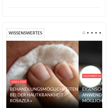
WISSENSWERTES
DEZEMBER 14, 2023
JUNI 4, 2024
EINE ÜBERS
BEHANDLUNGSMÖGLICHKEITEN
EIGENSCHA
BEI DER HAUTKRANKHEIT
ANWENDUN
ROSAZEA »
MÖGLICHE V