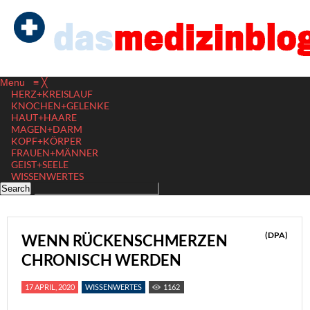
Menu
≡
╳
HERZ+KREISLAUF
KNOCHEN+GELENKE
HAUT+HAARE
MAGEN+DARM
KOPF+KÖRPER
FRAUEN+MÄNNER
GEIST+SEELE
WISSENWERTES
(DPA)
WENN RÜCKENSCHMERZEN
CHRONISCH WERDEN
17 APRIL, 2020
WISSENWERTES
1162