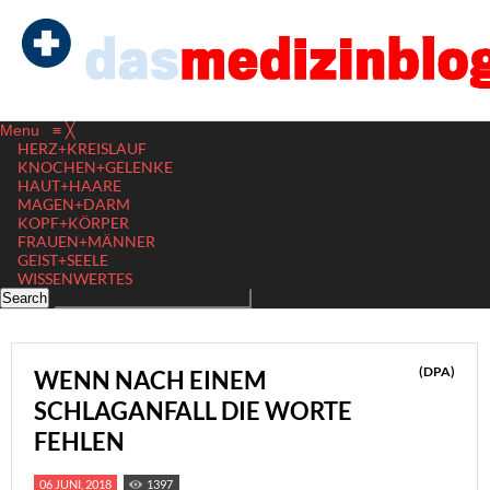
Menu
≡
╳
HERZ+KREISLAUF
KNOCHEN+GELENKE
HAUT+HAARE
MAGEN+DARM
KOPF+KÖRPER
FRAUEN+MÄNNER
GEIST+SEELE
WISSENWERTES
(DPA)
WENN NACH EINEM
SCHLAGANFALL DIE WORTE
FEHLEN
06 JUNI, 2018
1397