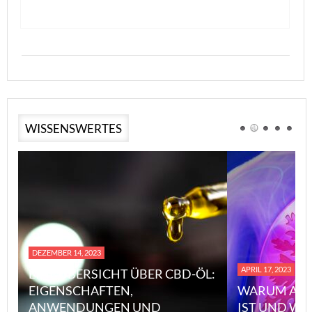
WISSENSWERTES
DEZEMBER 14, 2023
APRIL 17, 2023
EINE ÜBERSICHT ÜBER CBD-ÖL:
EIGENSCHAFTEN,
WARUM ASB
ANWENDUNGEN UND
IST UND WI