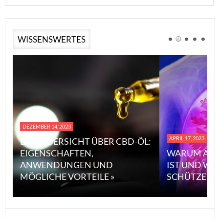
WISSENSWERTES
DEZEMBER 14, 2023
APRIL 17, 2023
EINE ÜBERSICHT ÜBER CBD-ÖL:
EIGENSCHAFTEN,
WARUM ASB
ANWENDUNGEN UND
IST UND WI
MÖGLICHE VORTEILE »
SCHÜTZEN 