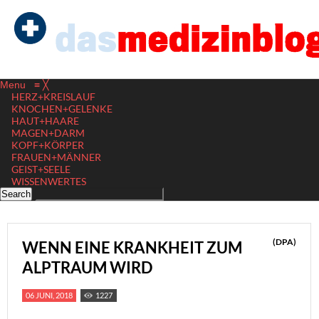
Menu
≡
╳
HERZ+KREISLAUF
KNOCHEN+GELENKE
HAUT+HAARE
MAGEN+DARM
KOPF+KÖRPER
FRAUEN+MÄNNER
GEIST+SEELE
WISSENWERTES
(DPA)
WENN EINE KRANKHEIT ZUM
ALPTRAUM WIRD
06 JUNI, 2018
1227