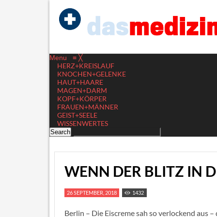
Menu
≡
╳
HERZ+KREISLAUF
KNOCHEN+GELENKE
HAUT+HAARE
MAGEN+DARM
KOPF+KÖRPER
FRAUEN+MÄNNER
GEIST+SEELE
WISSENWERTES
WENN DER BLITZ IN 
26 SEPTEMBER, 2018
1432
Berlin – Die Eiscreme sah so verlockend aus –