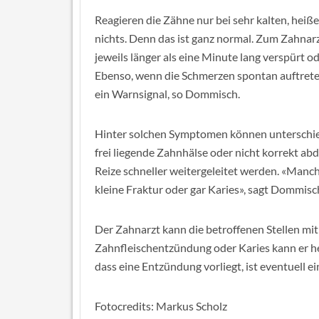
Reagieren die Zähne nur bei sehr kalten, heiß
nichts. Denn das ist ganz normal. Zum Zahnarz
jeweils länger als eine Minute lang verspürt 
Ebenso, wenn die Schmerzen spontan auftrete
ein Warnsignal, so Dommisch.
Hinter solchen Symptomen können unterschied
frei liegende Zahnhälse oder nicht korrekt a
Reize schneller weitergeleitet werden. «Manch
kleine Fraktur oder gar Karies», sagt Dommisc
Der Zahnarzt kann die betroffenen Stellen mi
Zahnfleischentzündung oder Karies kann er he
dass eine Entzündung vorliegt, ist eventuell ei
Fotocredits: Markus Scholz