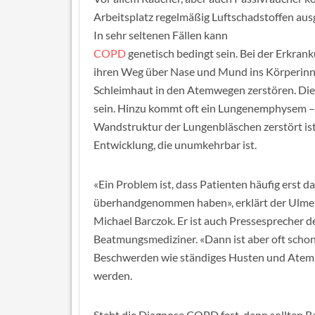
Arbeitsplatz regelmäßig Luftschadstoffen ausg
In sehr seltenen Fällen kann
COPD
genetisch bedingt sein. Bei der Erkran
ihren Weg über Nase und Mund ins Körperinne
Schleimhaut in den Atemwegen zerstören. Die 
sein. Hinzu kommt oft ein Lungenemphysem – ei
Wandstruktur der Lungenbläschen zerstört ist
Entwicklung, die unumkehrbar ist.
«Ein Problem ist, dass Patienten häufig erst
überhandgenommen haben», erklärt der Ulmer 
Michael Barczok. Er ist auch Pressesprecher
Beatmungsmediziner. «Dann ist aber oft schon
Beschwerden wie ständiges Husten und Atemno
werden.
Steht die Diagnose COPD fest, dann sollten Ra