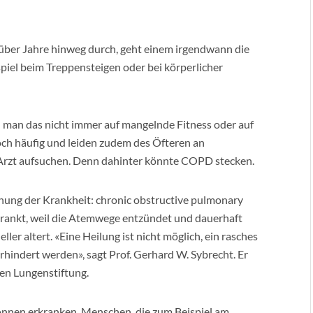
s über Jahre hinweg durch, geht einem irgendwann die
piel beim Treppensteigen oder bei körperlicher
man das nicht immer auf mangelnde Fitness oder auf
ch häufig und leiden zudem des Öfteren an
 Arzt aufsuchen. Denn dahinter könnte COPD stecken.
hnung der Krankheit: chronic obstructive pulmonary
krankt, weil die Atemwege entzündet und dauerhaft
ller altert. «Eine Heilung ist nicht möglich, ein rasches
rhindert werden», sagt Prof. Gerhard W. Sybrecht. Er
en Lungenstiftung.
önnen erkranken. Menschen, die zum Beispiel am