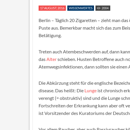
17 AUGUST, 2016
WISSENWERTES
2004
Berlin – Täglich 20 Zigaretten – zieht man da
Puste aus. Bemerkbar macht sich das zum Beis
Betätigung.
Treten auch Atembeschwerden auf, dann kann 
das
Alter
schieben. Husten Betroffene auch no
Atemwegsinfektionen, dann sollten sie einen
Die Abkürzung steht für die englische Bezeic
disease. Das heißt: Die
Lunge
ist chronisch er
verengt (= obstruktiv) sind und die Lunge schne
Fortschreiten der Erkrankung kann aber oft ve
ist Vorsitzender des Kuratoriums der Deutsch
Vor allem Raucher, aber auch Passivraucher k