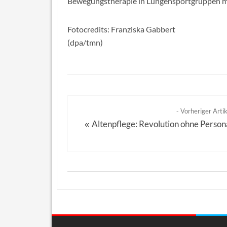
Bewegungstherapie in Lungensportgruppen m
Fotocredits: Franziska Gabbert
(dpa/tmn)
- Vorheriger Artik
Altenpflege: Revolution ohne Person
«