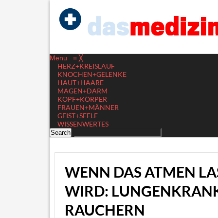
Menu
≡
╳
HERZ+KREISLAUF
KNOCHEN+GELENKE
HAUT+HAARE
MAGEN+DARM
KOPF+KÖRPER
FRAUEN+MÄNNER
GEIST+SEELE
WISSENWERTES
WENN DAS ATMEN LA
WIRD: LUNGENKRANK
RAUCHERN