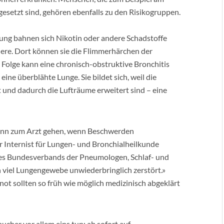
esetzt sind, gehören ebenfalls zu den Risikogruppen.
kung bahnen sich Nikotin oder andere Schadstoffe
re. Dort können sie die Flimmerhärchen der
Folge kann eine chronisch-obstruktive Bronchitis
ne überblähte Lunge. Sie bildet sich, weil die
 und dadurch die Lufträume erweitert sind – eine
 dann zum Arzt gehen, wenn Beschwerden
Internist für Lungen- und Bronchialheilkunde
 des Bundesverbands der Pneumologen, Schlaf- und
 viel Lungengewebe unwiederbringlich zerstört.»
t sollten so früh wie möglich medizinisch abgeklärt
ucher vor allem eins tun: ab sofort auf