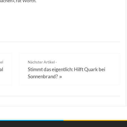
achen», rät Worth.
el
Nächster Artikel -
al
Stimmt das eigentlich: Hilft Quark bei
Sonnenbrand?
»