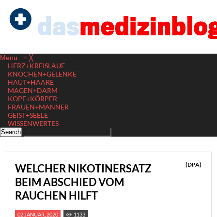
Menu
≡
╳
HERZ+KREISLAUF
KNOCHEN+GELENKE
HAUT+HAARE
MAGEN+DARM
KOPF+KÖRPER
FRAUEN+MÄNNER
GEIST+SEELE
WISSENWERTES
(DPA)
WELCHER NIKOTINERSATZ
BEIM ABSCHIED VOM
RAUCHEN HILFT
02 JANUAR, 2020
1133