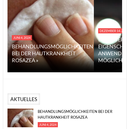
DEZEMBER 14, 2023
JUNI 4, 2024
EINE ÜBERS
BEHANDLUNGSMÖGLICHKEITEN
EIGENSCHA
BEI DER HAUTKRANKHEIT
ANWENDUN
ROSAZEA »
MÖGLICHE V
AKTUELLES
BEHANDLUNGSMÖGLICHKEITEN BEI DER
HAUTKRANKHEIT ROSAZEA
JUNI 4, 2024