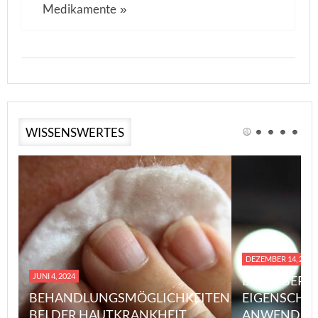
Medikamente
»
WISSENSWERTES
DEZEMBER 14, 2023
JUNI 4, 2024
EINE ÜBERS
BEHANDLUNGSMÖGLICHKEITEN
EIGENSCHA
BEI DER HAUTKRANKHEIT
ANWENDUN