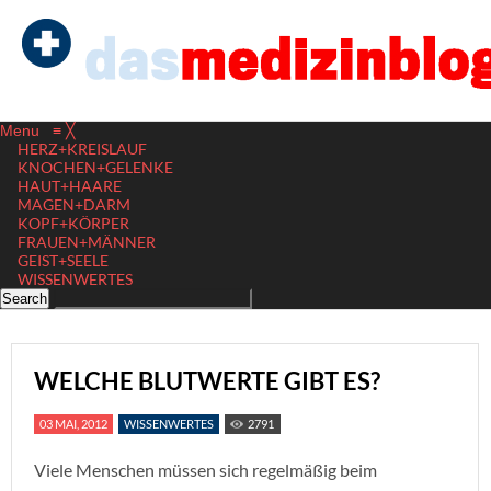
Menu
≡
╳
HERZ+KREISLAUF
KNOCHEN+GELENKE
HAUT+HAARE
MAGEN+DARM
KOPF+KÖRPER
FRAUEN+MÄNNER
GEIST+SEELE
WISSENWERTES
WELCHE BLUTWERTE GIBT ES?
03 MAI, 2012
WISSENWERTES
2791
Viele Menschen müssen sich regelmäßig beim