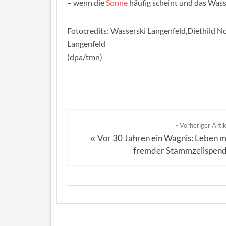
– wenn die
Sonne
häufig scheint und das Was
Fotocredits: Wasserski Langenfeld,Diethild 
Langenfeld
(dpa/tmn)
- Vorheriger Artik
Vor 30 Jahren ein Wagnis: Leben m
«
fremder Stammzellspen