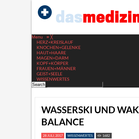
Menu
≡
╳
HERZ+KREISLAUF
KNOCHEN+GELENKE
HAUT+HAARE
MAGEN+DARM
KOPF+KÖRPER
FRAUEN+MÄNNER
GEIST+SEELE
WISSENWERTES
WASSERSKI UND WAK
BALANCE
28 JULI, 2017
WISSENWERTES
1682