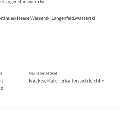
ser angenehm warm ist.
Nordhues-Heese,Wasserski Langenfeld,Wasserski
el
Nächster Artikel -
it
Nacktschläfer erkälten sich leicht
»
de