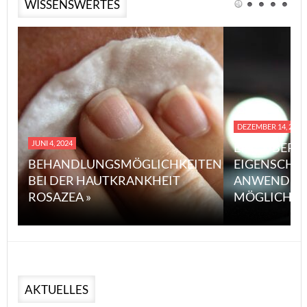
WISSENSWERTES
DEZEMBER 14, 2023
JUNI 4, 2024
EINE ÜBERS
BEHANDLUNGSMÖGLICHKEITEN
EIGENSCHA
BEI DER HAUTKRANKHEIT
ANWENDUN
ROSAZEA »
MÖGLICHE V
AKTUELLES