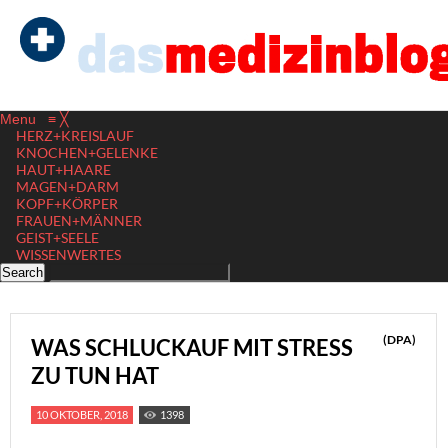
Menu
≡
╳
HERZ+KREISLAUF
KNOCHEN+GELENKE
HAUT+HAARE
MAGEN+DARM
KOPF+KÖRPER
FRAUEN+MÄNNER
GEIST+SEELE
WISSENWERTES
(DPA)
WAS SCHLUCKAUF MIT STRESS
ZU TUN HAT
10 OKTOBER, 2018
1398