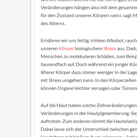
Veränderungen hängen also mit dem gesamte
für den Zustand unseres Körpers sein», sagt M
des Alterns.
Ernähren wir uns fettig, trinken Alkohol, rauch
unseren
Körper
biologischem
Stress
aus. Dadu
Menschen zu molekularen Schäden, zum Beispie
tausendfach auf. Doch während ein junger Körpe
älterer Körper dazu immer weniger in der Lage
mit Stress umgehen kann. In den Körperzell
können Organe leichter versagen oder Tumore 
Auf die Haut haben solche Zellveränderungen
Veränderungen in der Hautpigmentierung. Si
auftreten. Zum anderen nimmt die Hautelastizi
Dabei lasse sich der Unterschied zwischen ge
Hautaltern mit bloßem Auge erkennen. «Jede