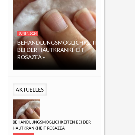
DEZEMBER 14, 2023
NI 4, 2024
EINE ÜBERSICHT ÜBE
EHANDLUNGSMÖGLICHKEITEN
ÖL: EIGENSCHAFTEN,
EI DER HAUTKRANKHEIT
ANWENDUNGEN UN
OSAZEA »
MÖGLICHE VORTEILE 
AKTUELLES
BEHANDLUNGSMÖGLICHKEITEN BEI DER
HAUTKRANKHEIT ROSAZEA