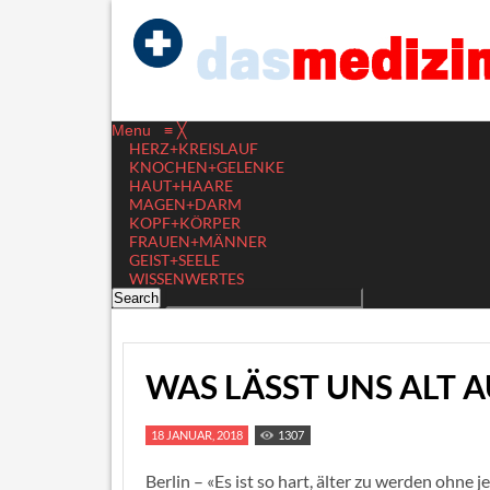
Menu
≡
╳
HERZ+KREISLAUF
KNOCHEN+GELENKE
HAUT+HAARE
MAGEN+DARM
KOPF+KÖRPER
FRAUEN+MÄNNER
GEIST+SEELE
WISSENWERTES
WAS LÄSST UNS ALT 
18 JANUAR, 2018
1307
Berlin – «Es ist so hart, älter zu werden ohn