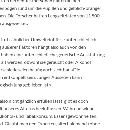
tten bei den Testpersonen Falten an den
enbögen rund um die Pupillen und gelblich-oranger
en. Die Forscher hatten Langzeitdaten von 11 500
 ausgewertet.
 trotz ähnlicher Umwelteinflüsse unterschiedlich
g äußerer Faktoren hängt also auch von den
haben eine unterschiedliche genetische Ausstattung.
 alt werden, obwohl sie geraucht oder Alkohol
rschiede seien häufig auch sichtbar. «Die
en entkoppelt sein. Junges Aussehen kann
ogisch jung geblieben ist.»
o nicht gänzlich erfüllen lässt, gibt es doch
it unseres Alterns beeinflussen. Während wir an
 Alkohol- und Tabakkonsum, Essensgewohnheiten,
nd. Glaubt man den Experten, altert niemand «ohne