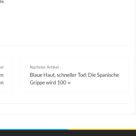
le.
el
Nächster Artikel -
en
Blaue Haut, schneller Tod: Die Spanische
en
Grippe wird 100
»