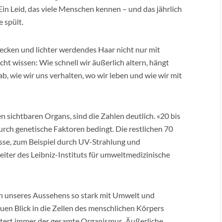
Ein Leid, das viele Menschen kennen – und das jährlich
 spült.
lecken und lichter werdendes Haar nicht nur mit
JU
t wissen: Wie schnell wir äußerlich altern, hängt
B
, wie wir uns verhalten, wo wir leben und wie wir mit
B
R
en sichtbaren Organs, sind die Zahlen deutlich. «20 bis
ch genetische Faktoren bedingt. Die restlichen 70
sse, zum Beispiel durch UV-Strahlung und
iter des Leibniz-Instituts für umweltmedizinische
 unseres Aussehens so stark mit Umwelt und
n Blick in die Zellen des menschlichen Körpers
s altert immer der gesamte Organismus. Äußerliche