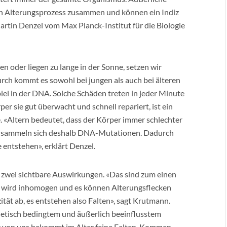
n Alterungsprozess zusammen und können ein Indiz
artin Denzel vom Max Planck-Institut für die Biologie
en oder liegen zu lange in der Sonne, setzen wir
rch kommt es sowohl bei jungen als auch bei älteren
l in der DNA. Solche Schäden treten in jeder Minute
r sie gut überwacht und schnell repariert, ist ein
. «Altern bedeutet, dass der Körper immer schlechter
en sammeln sich deshalb DNA-Mutationen. Dadurch
entstehen», erklärt Denzel.
 zwei sichtbare Auswirkungen. «Das sind zum einen
e wird inhomogen und es können Alterungsflecken
tät ab, es entstehen also Falten», sagt Krutmann.
netisch bedingtem und äußerlich beeinflusstem
r von uns bekommt im Alter feine Falten. Kommen