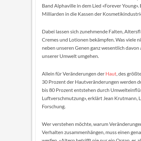
Band Alphaville in dem Lied «Forever Young». 
Milliarden in die Kassen der Kosmetikindustrie
Dabei lassen sich zunehmende Falten, Altersf
Cremes und Lotionen bekämpfen. Was viele nich
neben unseren Genen ganz wesentlich davon ab
unserer Umwelt umgehen.
Allein für Veränderungen der
Haut
, des größt
30 Prozent der Hautveränderungen werden dur
bis 80 Prozent entstehen durch Umwelteinflü
Luftverschmutzung», erklärt Jean Krutmann, Le
Forschung.
Wer verstehen möchte, warum Veränderungen
Verhalten zusammenhängen, muss einen genaue
werfen. «Altern betrifft nie nur ein Organ, e