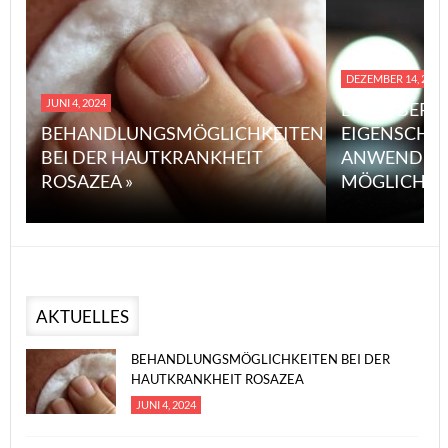
DEZEMBER 14, 2023
JUNI 4, 2024
EINE ÜBERS
BEHANDLUNGSMÖGLICHKEITEN
EIGENSCHA
BEI DER HAUTKRANKHEIT
ANWENDUN
ROSAZEA »
MÖGLICHE V
AKTUELLES
BEHANDLUNGSMÖGLICHKEITEN BEI DER
HAUTKRANKHEIT ROSAZEA
JUNI 4, 2024