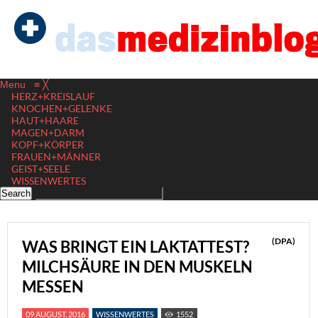
Menu
≡
╳
HERZ+KREISLAUF
KNOCHEN+GELENKE
HAUT+HAARE
MAGEN+DARM
KOPF+KÖRPER
FRAUEN+MÄNNER
GEIST+SEELE
WISSENWERTES
(DPA)
WAS BRINGT EIN LAKTATTEST?
MILCHSÄURE IN DEN MUSKELN
MESSEN
09 AUGUST, 2016
WISSENWERTES
1552