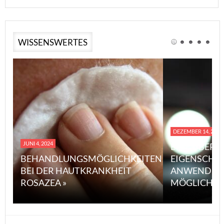
WISSENSWERTES
DEZEMBER 14, 2023
JUNI 4, 2024
EINE ÜBERS
BEHANDLUNGSMÖGLICHKEITEN
EIGENSCHA
BEI DER HAUTKRANKHEIT
ANWENDUN
ROSAZEA »
MÖGLICHE V