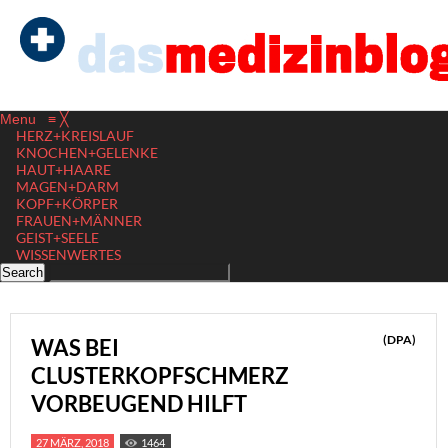
Menu
≡
╳
HERZ+KREISLAUF
KNOCHEN+GELENKE
HAUT+HAARE
MAGEN+DARM
KOPF+KÖRPER
FRAUEN+MÄNNER
GEIST+SEELE
WISSENWERTES
(DPA)
WAS BEI
CLUSTERKOPFSCHMERZ
VORBEUGEND HILFT
27 MÄRZ, 2018
1464