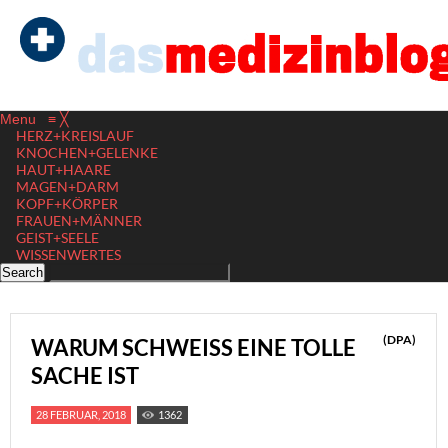
Menu
≡
╳
HERZ+KREISLAUF
KNOCHEN+GELENKE
HAUT+HAARE
MAGEN+DARM
KOPF+KÖRPER
FRAUEN+MÄNNER
GEIST+SEELE
WISSENWERTES
(DPA)
WARUM SCHWEISS EINE TOLLE S
ACHE IST
28 FEBRUAR, 2018
1362