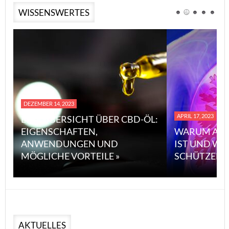
WISSENSWERTES
DEZEMBER 14, 2023
APRIL 17, 2023
EINE ÜBERSICHT ÜBER CBD-ÖL:
EIGENSCHAFTEN,
WARUM ASB
ANWENDUNGEN UND
IST UND WI
MÖGLICHE VORTEILE »
SCHÜTZEN 
AKTUELLES