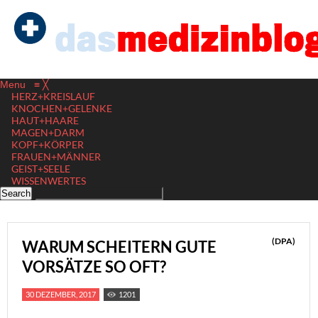
Menu
≡
╳
HERZ+KREISLAUF
KNOCHEN+GELENKE
HAUT+HAARE
MAGEN+DARM
KOPF+KÖRPER
FRAUEN+MÄNNER
GEIST+SEELE
WISSENWERTES
(DPA)
WARUM SCHEITERN GUTE
VORSÄTZE SO OFT?
30 DEZEMBER, 2017
1201