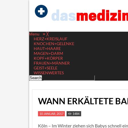
Menu
≡
╳
HERZ+KREISLAUF
KNOCHEN+GELENKE
HAUT+HAARE
MAGEN+DARM
KOPF+KÖRPER
FRAUEN+MÄNNER
GEIST+SEELE
WISSENWERTES
WANN ERKÄLTETE BA
10 JANUAR, 2017
1484
Köln – Im Winter ziehen sich Babys schnell ei