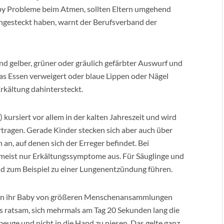
aby Probleme beim Atmen, sollten Eltern umgehend
ngesteckt haben, warnt der Berufsverband der
ind gelber, grüner oder gräulich gefärbter Auswurf und
as Essen verweigert oder blaue Lippen oder Nägel
Erkältung dahintersteckt.
 kursiert vor allem in der kalten Jahreszeit und wird
tragen. Gerade Kinder stecken sich aber auch über
an, auf denen sich der Erreger befindet. Bei
 meist nur Erkältungssymptome aus. Für Säuglinge und
nd zum Beispiel zu einer Lungenentzündung führen.
ltern ihr Baby von größeren Menschenansammlungen
s ratsam, sich mehrmals am Tag 20 Sekunden lang die
euge und nicht in die Hand zu niesen. Das gelte ganz