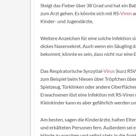
Steigt das Fieber über 38 Grad und hat ein B
zum Arzt gehen. Es könnte sich mit RS-
Viren
a
Kinder- und Jugendärzte.
Weitere Anzeichen für eine solche Infektion s
dickes Nasensekret. Auch wenn ein Säugling d
bekommt, könnte es sein, dass nicht nur eine 
Das Respiratorische Synzytial-
Virus
(kurz RSV)
zum Beispiel beim Niesen über Tröpfchen über
Spielzeug, Türklinken oder andere Oberflächen 
Erwachsenen löst eine Infektion mit RS-Viren
Kleinkinder kann es aber gefährlich werden u
Am besten, sagen die Kinderärzte, halten E
und erkälteten Personen fern. Außerdem sei e
Hände zu waschen und selbst stets in die Armb