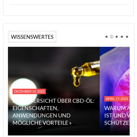
WISSENSWERTES
DEZEMBER 14, 2023
APRIL 17, 2023
EINE ÜBERSICHT ÜBER CBD-ÖL:
EIGENSCHAFTEN,
WARUM ASB
ANWENDUNGEN UND
IST UND WI
MÖGLICHE VORTEILE »
SCHÜTZEN 