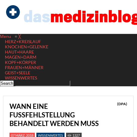
Menu
≡
╳
HERZ+KREISLAUF
KNOCHEN+GELENKE
HAUT+HAARE
MAGEN+DARM
KOPF+KÖRPER
FRAUEN+MÄNNER
GEIST+SEELE
WISSENWERTES
(DPA)
WANN EINE
FUSSFEHLSTELLUNG
BEHANDELT WERDEN MUSS
07 MÄRZ, 2018
WISSENWERTES
1327