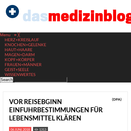
Menu
≡
╳
HERZ+KREISLAUF
KNOCHEN+GELENKE
HAUT+HAARE
MAGEN+DARM
KOPF+KÖRPER
FRAUEN+MÄNNER
GEIST+SEELE
WISSENWERTES
(DPA)
VOR REISEBGINN
EINFUHRBESTIMMUNGEN FÜR
LEBENSMITTEL KLÄREN
06 JUNI, 2018
1313