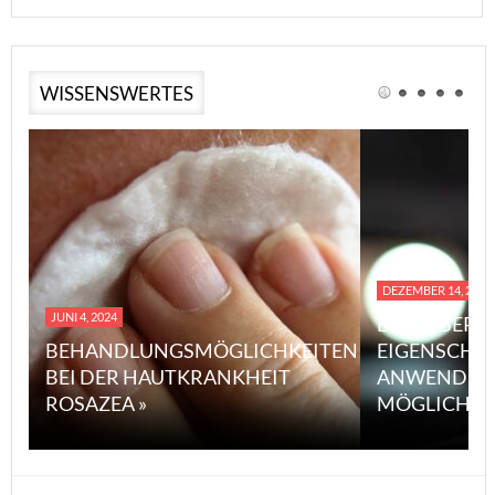
WISSENSWERTES
DEZEMBER 14, 2023
JUNI 4, 2024
EINE ÜBERS
BEHANDLUNGSMÖGLICHKEITEN
EIGENSCHA
BEI DER HAUTKRANKHEIT
ANWENDUN
ROSAZEA »
MÖGLICHE V