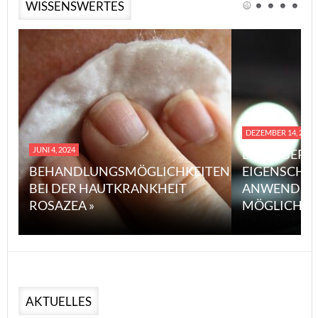
WISSENSWERTES
DEZEMBER 14, 2023
JUNI 4, 2024
EINE ÜBERS
BEHANDLUNGSMÖGLICHKEITEN
EIGENSCHA
BEI DER HAUTKRANKHEIT
ANWENDUN
ROSAZEA »
MÖGLICHE V
AKTUELLES