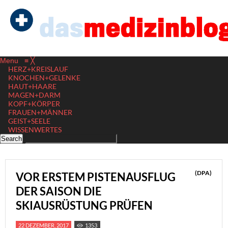
Menu
≡
╳
HERZ+KREISLAUF
KNOCHEN+GELENKE
HAUT+HAARE
MAGEN+DARM
KOPF+KÖRPER
FRAUEN+MÄNNER
GEIST+SEELE
WISSENWERTES
(DPA)
VOR ERSTEM PISTENAUSFLUG
DER SAISON DIE
SKIAUSRÜSTUNG PRÜFEN
22 DEZEMBER, 2017
1353