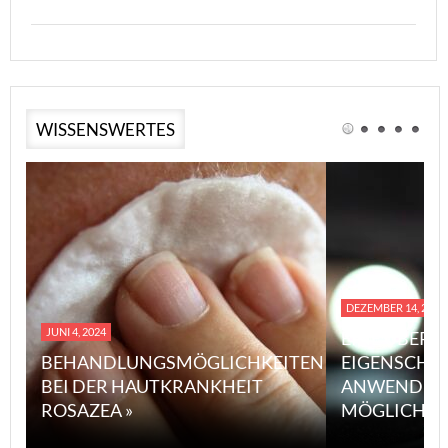
WISSENSWERTES
DEZEMBER 14, 2023
JUNI 4, 2024
EINE ÜBERS
BEHANDLUNGSMÖGLICHKEITEN
EIGENSCHA
BEI DER HAUTKRANKHEIT
ANWENDUN
ROSAZEA »
MÖGLICHE V