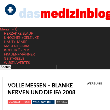
Menu
≡
╳
HERZ+KREISLAUF
KNOCHEN+GELENKE
HAUT+HAARE
MAGEN+DARM
KOPF+KÖRPER
FRAUEN+MÄNNER
GEIST+SEELE
WISSENWERTES
WERBUNG
VOLLE MESSEN – BLANKE
NERVEN UND DIE IFA 2008
25 AUGUST, 2008
WISSENWERTES
1896