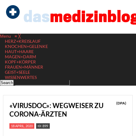
Menu
≡
╳
HERZ+KREISLAUF
KNOCHEN+GELENKE
HAUT+HAARE
MAGEN+DARM
KOPF+KÖRPER
FRAUEN+MÄNNER
GEIST+SEELE
WISSENWERTES
(DPA)
«VIRUSDOC»: WEGWEISER ZU
CORONA-ÄRZTEN
18 APRIL, 2020
899