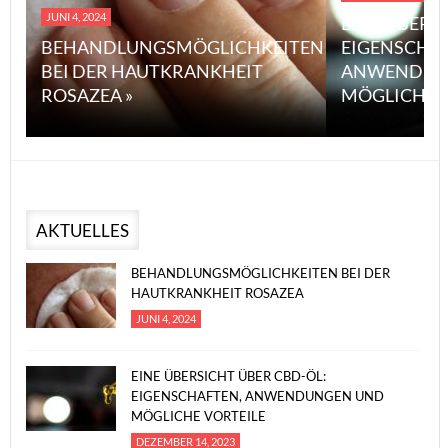
JUNI 4, 2024
EINE ÜBERS
BEHANDLUNGSMÖGLICHKEITEN
EIGENSCHA
BEI DER HAUTKRANKHEIT
ANWENDUN
ROSAZEA »
MÖGLICHE V
AKTUELLES
BEHANDLUNGSMÖGLICHKEITEN BEI DER
HAUTKRANKHEIT ROSAZEA
JUNI 4, 2024
EINE ÜBERSICHT ÜBER CBD-ÖL:
EIGENSCHAFTEN, ANWENDUNGEN UND
MÖGLICHE VORTEILE
DEZEMBER 14, 2023