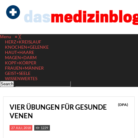
Menu
≡
╳
HERZ+KREISLAUF
KNOCHEN+GELENKE
HAUT+HAARE
MAGEN+DARM
KOPF+KÖRPER
FRAUEN+MÄNNER
GEIST+SEELE
WISSENWERTES
(DPA)
VIER ÜBUNGEN FÜR GESUNDE
VENEN
27 JULI, 2018
1229