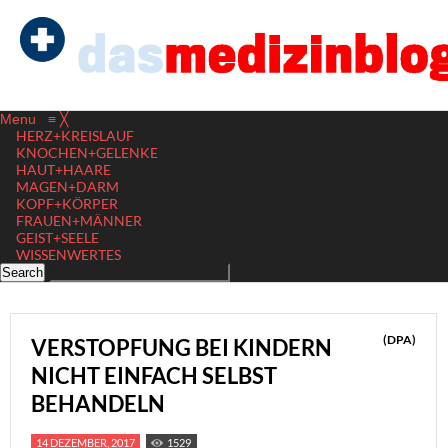
Menu
≡
╳
HERZ+KREISLAUF
KNOCHEN+GELENKE
HAUT+HAARE
MAGEN+DARM
KOPF+KÖRPER
FRAUEN+MÄNNER
GEIST+SEELE
WISSENWERTES
(DPA)
VERSTOPFUNG BEI KINDERN
NICHT EINFACH SELBST
BEHANDELN
14 DEZEMBER, 2017
1529