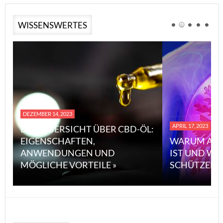
WISSENSWERTES
DEZEMBER 14, 2023
APRIL 17, 2023
EINE ÜBERSICHT ÜBER CBD-ÖL:
EIGENSCHAFTEN,
WARUM ASBE
ANWENDUNGEN UND
IST UND WI
MÖGLICHE VORTEILE »
SCHÜTZEN K