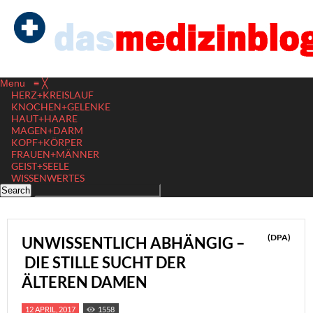
Menu
≡
╳
HERZ+KREISLAUF
KNOCHEN+GELENKE
HAUT+HAARE
MAGEN+DARM
KOPF+KÖRPER
FRAUEN+MÄNNER
GEIST+SEELE
WISSENWERTES
(DPA)
UNWISSENTLICH ABHÄNGIG –
DIE STILLE SUCHT DER
ÄLTEREN DAMEN
12 APRIL, 2017
1558