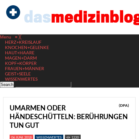
Menu
≡
╳
HERZ+KREISLAUF
KNOCHEN+GELENKE
HAUT+HAARE
MAGEN+DARM
KOPF+KÖRPER
FRAUEN+MÄNNER
GEIST+SEELE
WISSENWERTES
(DPA)
UMARMEN ODER
HÄNDESCHÜTTELN: BERÜHRUNGEN
TUN GUT
06 JUNI, 2018
WISSENWERTES
1220