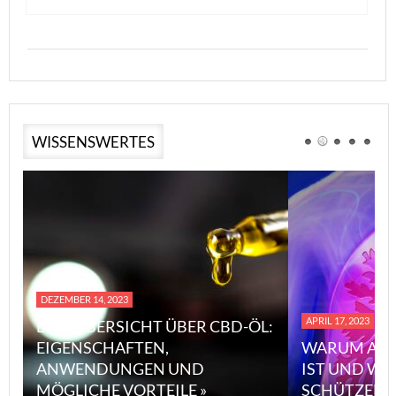
WISSENSWERTES
DEZEMBER 14, 2023
APRIL 17, 2023
EINE ÜBERSICHT ÜBER CBD-ÖL:
EIGENSCHAFTEN,
WARUM ASB
ANWENDUNGEN UND
IST UND WI
MÖGLICHE VORTEILE »
SCHÜTZEN 