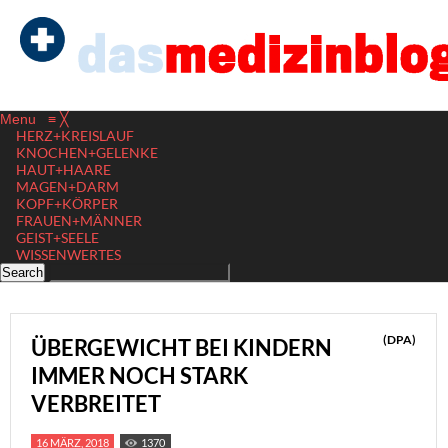
Menu
≡
╳
HERZ+KREISLAUF
KNOCHEN+GELENKE
HAUT+HAARE
MAGEN+DARM
KOPF+KÖRPER
FRAUEN+MÄNNER
GEIST+SEELE
WISSENWERTES
(DPA)
ÜBERGEWICHT BEI KINDERN
IMMER NOCH STARK
VERBREITET
16 MÄRZ, 2018
1370