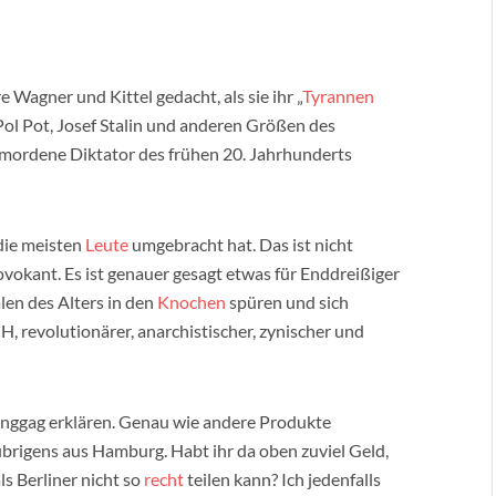
Wagner und Kittel gedacht, als sie ihr „
Tyrannen
Pol Pot, Josef Stalin und anderen Größen des
mordene Diktator des frühen 20. Jahrhunderts
die meisten
Leute
umgebracht hat. Das ist nicht
ovokant. Es ist genauer gesagt etwas für Enddreißiger
len des Alters in den
Knochen
spüren und sich
 revolutionärer, anarchistischer, zynischer und
inggag erklären. Genau wie andere Produkte
rigens aus Hamburg. Habt ihr da oben zuviel Geld,
ls Berliner nicht so
recht
teilen kann? Ich jedenfalls