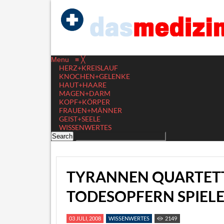
Menu
≡
╳
HERZ+KREISLAUF
KNOCHEN+GELENKE
HAUT+HAARE
MAGEN+DARM
KOPF+KÖRPER
FRAUEN+MÄNNER
GEIST+SEELE
WISSENWERTES
TYRANNEN QUARTETT 
TODESOPFERN SPIEL
03 JULI, 2008
WISSENWERTES
2149