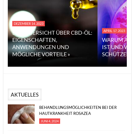
DEZEMBER 14, 2023
APRIL 17, 2023
EINE ÜBERSICHT ÜBER CBD-ÖL:
EIGENSCHAFTEN,
WARUM ASB
ANWENDUNGEN UND
IST UND WI
MÖGLICHE VORTEILE »
SCHÜTZEN 
AKTUELLES
BEHANDLUNGSMÖGLICHKEITEN BEI DER
HAUTKRANKHEIT ROSAZEA
JUNI 4, 2024