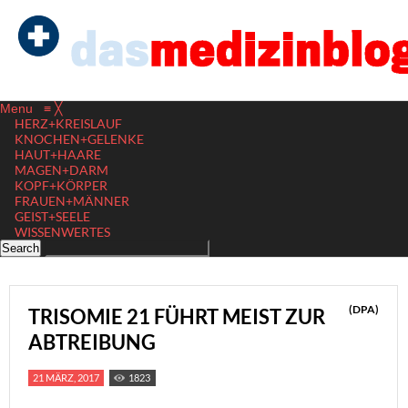
Menu
≡
╳
HERZ+KREISLAUF
KNOCHEN+GELENKE
HAUT+HAARE
MAGEN+DARM
KOPF+KÖRPER
FRAUEN+MÄNNER
GEIST+SEELE
WISSENWERTES
(DPA)
TRISOMIE 21 FÜHRT MEIST ZUR
ABTREIBUNG
21 MÄRZ, 2017
1823