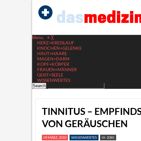
Menu
≡
╳
HERZ+KREISLAUF
KNOCHEN+GELENKE
HAUT+HAARE
MAGEN+DARM
KOPF+KÖRPER
FRAUEN+MÄNNER
GEIST+SEELE
WISSENWERTES
TINNITUS – EMPFI
VON GERÄUSCHEN
09 MÄRZ, 2010
WISSENWERTES
2085