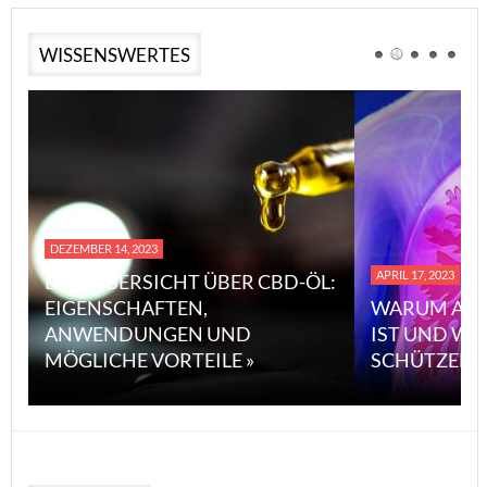
WISSENSWERTES
DEZEMBER 14, 2023
APRIL 17, 2023
EINE ÜBERSICHT ÜBER CBD-ÖL:
EIGENSCHAFTEN,
WARUM ASB
ANWENDUNGEN UND
IST UND WI
MÖGLICHE VORTEILE »
SCHÜTZEN 