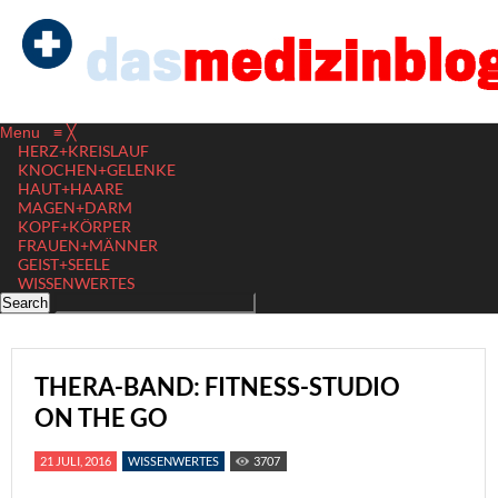
Menu
≡
╳
HERZ+KREISLAUF
KNOCHEN+GELENKE
HAUT+HAARE
MAGEN+DARM
KOPF+KÖRPER
FRAUEN+MÄNNER
GEIST+SEELE
WISSENWERTES
THERA-BAND: FITNESS-STUDIO
ON THE GO
21 JULI, 2016
WISSENWERTES
3707