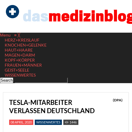
Menu
≡
╳
HERZ+KREISLAUF
KNOCHEN+GELENKE
HAUT+HAARE
MAGEN+DARM
KOPF+KÖRPER
FRAUEN+MÄNNER
GEIST+SEELE
WISSENWERTES
(DPA)
TESLA-MITARBEITER
VERLASSEN DEUTSCHLAND
08 APRIL, 2020
WISSENWERTES
1446