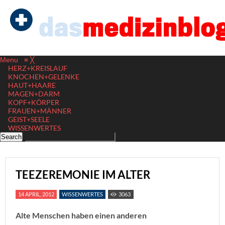
Menu
≡
╳
HERZ+KREISLAUF
KNOCHEN+GELENKE
HAUT+HAARE
MAGEN+DARM
KOPF+KÖRPER
FRAUEN+MÄNNER
GEIST+SEELE
WISSENWERTES
TEEZEREMONIE IM ALTER
14 APRIL, 2012
WISSENWERTES
3063
Alte Menschen haben einen anderen