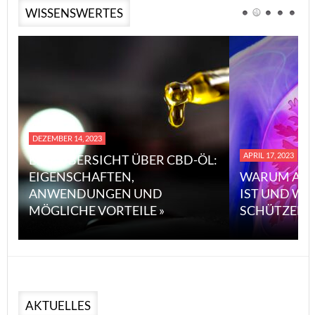
WISSENSWERTES
DEZEMBER 14, 2023
APRIL 17, 2023
EINE ÜBERSICHT ÜBER CBD-ÖL:
EIGENSCHAFTEN,
WARUM ASB
ANWENDUNGEN UND
IST UND WI
MÖGLICHE VORTEILE »
SCHÜTZEN 
AKTUELLES