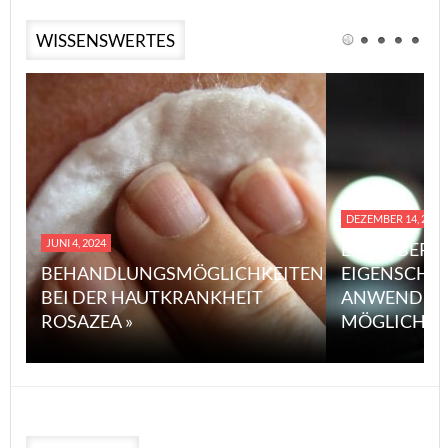
WISSENSWERTES
DEZEMBER 14, 2023
JUNI 4, 2024
EINE ÜBERS
BEHANDLUNGSMÖGLICHKEITEN
EIGENSCHA
BEI DER HAUTKRANKHEIT
ANWENDUN
ROSAZEA »
MÖGLICHE V