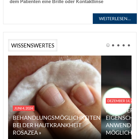
dem Patienten eine Brille oder Kontaktlinse
WEITERLESEN…
WISSENSWERTES
DEZEMBER 14, 2023
JUNI 4, 2024
EINE ÜBERS
BEHANDLUNGSMÖGLICHKEITEN
EIGENSCHA
BEI DER HAUTKRANKHEIT
ANWENDUN
ROSAZEA »
MÖGLICHE V