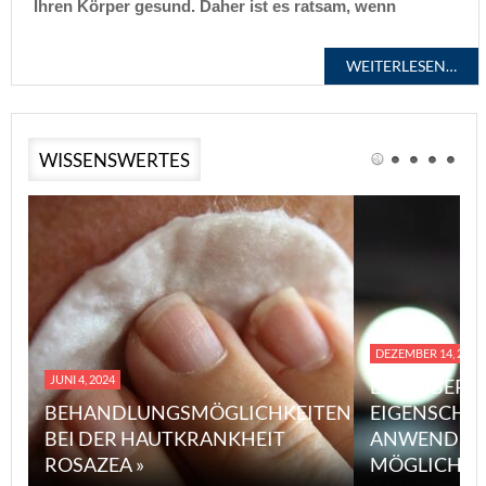
Ihren Körper gesund. Daher ist es ratsam, wenn
WEITERLESEN…
WISSENSWERTES
DEZEMBER 14, 2023
JUNI 4, 2024
EINE ÜBERS
BEHANDLUNGSMÖGLICHKEITEN
EIGENSCHA
BEI DER HAUTKRANKHEIT
ANWENDUN
ROSAZEA »
MÖGLICHE V