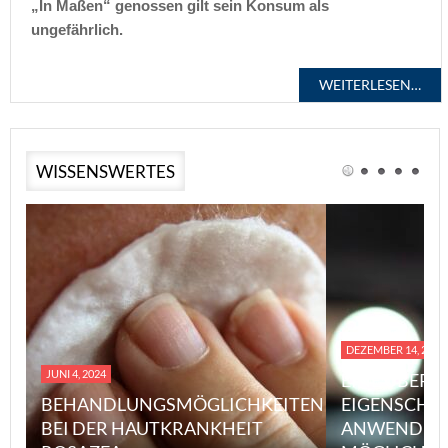
„In Maßen“ genossen gilt sein Konsum als
ungefährlich.
WEITERLESEN…
WISSENSWERTES
DEZEMBER 14, 2023
JUNI 4, 2024
EINE ÜBERS
BEHANDLUNGSMÖGLICHKEITEN
EIGENSCHA
BEI DER HAUTKRANKHEIT
ANWENDUN