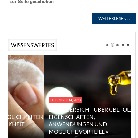
zur Seite geschoben
WEITERLESEN…
WISSENSWERTES
DEZEMBER 14, 2023
APRIL 17, 2023
EINE ÜBERSICHT ÜBER CBD-ÖL:
EN
EIGENSCHAFTEN,
WARUM ASBE
ANWENDUNGEN UND
IST UND WI
MÖGLICHE VORTEILE »
SCHÜTZEN K