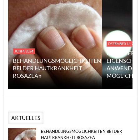
DEZEMBER 14, 2023
JUNI 4, 2024
EINE ÜBERS
BEHANDLUNGSMÖGLICHKEITEN
EIGENSCHA
BEI DER HAUTKRANKHEIT
ANWENDUN
ROSAZEA »
MÖGLICHE V
AKTUELLES
BEHANDLUNGSMÖGLICHKEITEN BEI DER
HAUTKRANKHEIT ROSAZEA