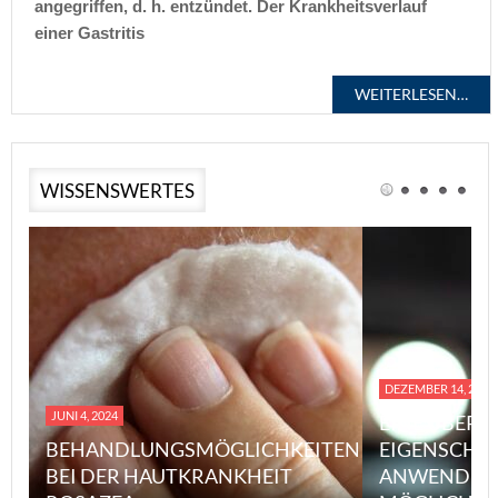
angegriffen, d. h. entzündet. Der Krankheitsverlauf
einer Gastritis
WEITERLESEN…
WISSENSWERTES
DEZEMBER 14, 2023
JUNI 4, 2024
EINE ÜBERS
BEHANDLUNGSMÖGLICHKEITEN
EIGENSCHA
BEI DER HAUTKRANKHEIT
ANWENDUN