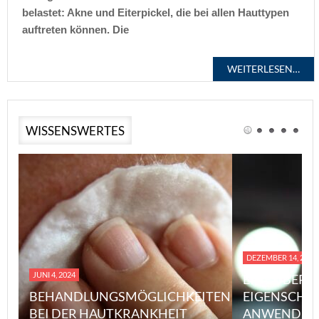
belastet: Akne und Eiterpickel, die bei allen Hauttypen
auftreten können. Die
WEITERLESEN…
WISSENSWERTES
DEZEMBER 14, 2023
JUNI 4, 2024
EINE ÜBERS
BEHANDLUNGSMÖGLICHKEITEN
EIGENSCHA
BEI DER HAUTKRANKHEIT
ANWENDUN