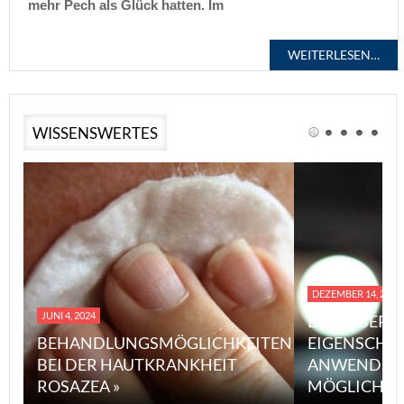
mehr Pech als Glück hatten. Im
WEITERLESEN…
WISSENSWERTES
DEZEMBER 14, 2023
JUNI 4, 2024
EINE ÜBERS
BEHANDLUNGSMÖGLICHKEITEN
EIGENSCHA
BEI DER HAUTKRANKHEIT
ANWENDUN
ROSAZEA »
MÖGLICHE V