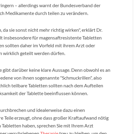
rringern – allerdings warnt der Bundesverband der
ach Medikamente durch teilen zu verändern.
da sie sonst nicht mehr richtig wirken", erklärt Dr.
lt insbesondere für magensaftresistente Tabletten
ten sollten daher im Vorfeld mit ihrem Arzt oder
 wirklich geteilt werden dürfen.
 gibt darüber keine klare Aussage. Denn obwohl es an
chiedene von ihnen sogenannte "Schmuckrillen", also
hlich teilbare Tabletten sollten nach dem Aufteilen
rksamkeit der Tablette beeinflussen können.
durchbrechen und idealerweise dazu einen
e Teile erzeugt, ohne dass großer Kraftaufwand nötig
 Tabletten haben, sprechen Sie mit Ihrem Arzt
einer verschriebenen
Therapie
treu zu bleiben, um den