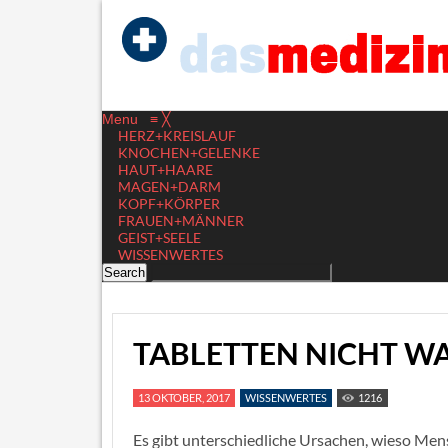
Menu
≡
╳
HERZ+KREISLAUF
KNOCHEN+GELENKE
HAUT+HAARE
MAGEN+DARM
KOPF+KÖRPER
FRAUEN+MÄNNER
GEIST+SEELE
WISSENWERTES
TABLETTEN NICHT WA
13 OKTOBER, 2017
WISSENWERTES
1216
Es gibt unterschiedliche Ursachen, wieso Mensc