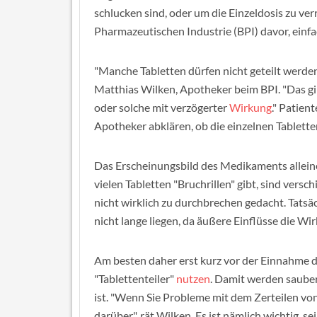
schlucken sind, oder um die Einzeldosis zu ve
Pharmazeutischen Industrie (BPI) davor, einf
"Manche Tabletten dürfen nicht geteilt werden, 
Matthias Wilken, Apotheker beim BPI. "Das gi
oder solche mit verzögerter
Wirkung
." Patien
Apotheker abklären, ob die einzelnen Tabletten
Das Erscheinungsbild des Medikaments alleine
vielen Tabletten "Bruchrillen" gibt, sind vers
nicht wirklich zu durchbrechen gedacht. Tatsäc
nicht lange liegen, da äußere Einflüsse die Wi
Am besten daher erst kurz vor der Einnahme 
"Tablettenteiler"
nutzen
. Damit werden sauber
ist. "Wenn Sie Probleme mit dem Zerteilen von
darüber", rät Wilken. Es ist nämlich wichtig, s