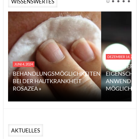
WISSENSWERTES
DEZEMBER 14, 2023
JUNI 4, 2024
EINE ÜBERS
BEHANDLUNGSMÖGLICHKEITEN
EIGENSCHA
BEI DER HAUTKRANKHEIT
ANWENDUN
ROSAZEA »
MÖGLICHE V
AKTUELLES