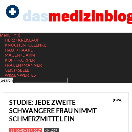
Menu
≡
╳
HERZ+KREISLAUF
KNOCHEN+GELENKE
HAUT+HAARE
MAGEN+DARM
KOPF+KÖRPER
FRAUEN+MÄNNER
GEIST+SEELE
WISSENWERTES
(DPA)
STUDIE: JEDE ZWEITE
SCHWANGERE FRAU NIMMT
SCHMERZMITTEL EIN
16 NOVEMBER, 2017
1307