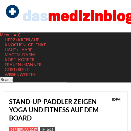
Menu
≡
╳
HERZ+KREISLAUF
KNOCHEN+GELENKE
HAUT+HAARE
MAGEN+DARM
KOPF+KÖRPER
FRAUEN+MÄNNER
GEIST+SEELE
WISSENWERTES
(DPA)
STAND-UP-PADDLER ZEIGEN
YOGA UND FITNESS AUF DEM
BOARD
24 FEBRUAR, 2017
1613