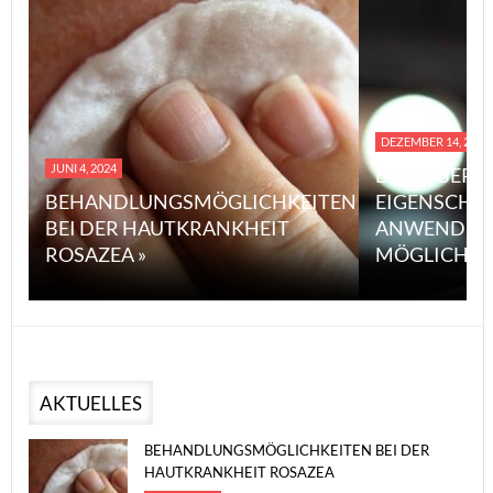
DEZEMBER 14, 2023
JUNI 4, 2024
EINE ÜBERS
BEHANDLUNGSMÖGLICHKEITEN
EIGENSCHA
BEI DER HAUTKRANKHEIT
ANWENDUN
ROSAZEA »
MÖGLICHE V
AKTUELLES
BEHANDLUNGSMÖGLICHKEITEN BEI DER
HAUTKRANKHEIT ROSAZEA