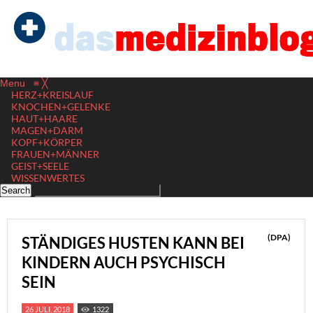
Menu
≡
╳
HERZ+KREISLAUF
KNOCHEN+GELENKE
HAUT+HAARE
MAGEN+DARM
KOPF+KÖRPER
FRAUEN+MÄNNER
GEIST+SEELE
WISSENWERTES
(DPA)
STÄNDIGES HUSTEN KANN BEI
KINDERN AUCH PSYCHISCH
SEIN
26 JULI, 2018
1322