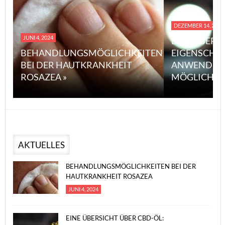
DEZEMBER 14, 2023
JUNI 4, 2024
EINE ÜBERS
BEHANDLUNGSMÖGLICHKEITEN
EIGENSCHA
BEI DER HAUTKRANKHEIT
ANWENDUN
ROSAZEA »
MÖGLICHE V
AKTUELLES
BEHANDLUNGSMÖGLICHKEITEN BEI DER
HAUTKRANKHEIT ROSAZEA
JUNI 4, 2024
EINE ÜBERSICHT ÜBER CBD-ÖL: