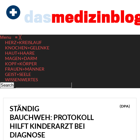
Menu
≡
╳
HERZ+KREISLAUF
KNOCHEN+GELENKE
HAUT+HAARE
MAGEN+DARM
KOPF+KÖRPER
FRAUEN+MÄNNER
GEIST+SEELE
WISSENWERTES
(DPA)
STÄNDIG
BAUCHWEH: PROTOKOLL
HILFT KINDERARZT BEI
DIAGNOSE