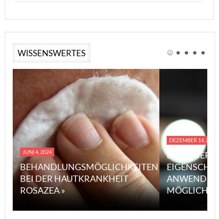
WISSENSWERTES
DEZEMBER 14, 2023
JUNI 4, 2024
EINE ÜBERS
BEHANDLUNGSMÖGLICHKEITEN
EIGENSCHA
BEI DER HAUTKRANKHEIT
ANWENDUN
ROSAZEA »
MÖGLICHE V