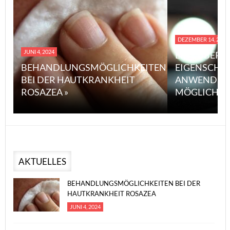
DEZEMBER 14, 2023
JUNI 4, 2024
EINE ÜBERS
BEHANDLUNGSMÖGLICHKEITEN
EIGENSCHA
BEI DER HAUTKRANKHEIT
ANWENDUN
ROSAZEA »
MÖGLICHE V
AKTUELLES
BEHANDLUNGSMÖGLICHKEITEN BEI DER
HAUTKRANKHEIT ROSAZEA
JUNI 4, 2024