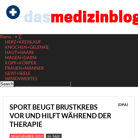
Menu
≡
╳
HERZ+KREISLAUF
KNOCHEN+GELENKE
HAUT+HAARE
MAGEN+DARM
KOPF+KÖRPER
FRAUEN+MÄNNER
GEIST+SEELE
WISSENWERTES
(DPA)
SPORT BEUGT BRUSTKREBS
VOR UND HILFT WÄHREND DER
THERAPIE
08 NOVEMBER, 2017
1465