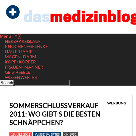
Menu
≡
╳
HERZ+KREISLAUF
KNOCHEN+GELENKE
HAUT+HAARE
MAGEN+DARM
KOPF+KÖRPER
FRAUEN+MÄNNER
GEIST+SEELE
WISSENWERTES
WERBUNG
SOMMERSCHLUSSVERKAUF
2011: WO GIBT’S DIE BESTEN
SCHNÄPPCHEN?
19 JULI, 2011
WISSENWERTES
1952