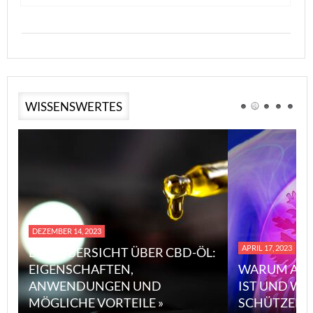
WISSENSWERTES
DEZEMBER 14, 2023
APRIL 17, 2023
EINE ÜBERSICHT ÜBER CBD-ÖL:
EIGENSCHAFTEN,
WARUM ASB
ANWENDUNGEN UND
IST UND WI
MÖGLICHE VORTEILE »
SCHÜTZEN 