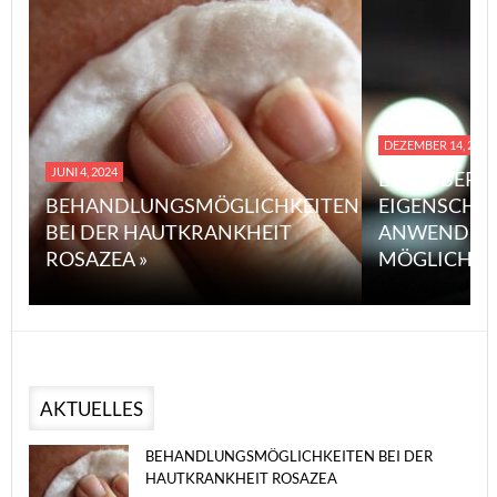
DEZEMBER 14, 2023
JUNI 4, 2024
EINE ÜBERS
BEHANDLUNGSMÖGLICHKEITEN
EIGENSCHA
BEI DER HAUTKRANKHEIT
ANWENDUN
ROSAZEA »
MÖGLICHE V
AKTUELLES
BEHANDLUNGSMÖGLICHKEITEN BEI DER
HAUTKRANKHEIT ROSAZEA