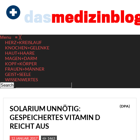
Menu
≡
╳
HERZ+KREISLAUF
KNOCHEN+GELENKE
HAUT+HAARE
MAGEN+DARM
KOPF+KÖRPER
FRAUEN+MÄNNER
GEIST+SEELE
WISSENWERTES
(DPA)
SOLARIUM UNNÖTIG:
GESPEICHERTES VITAMIN D
REICHT AUS
12 JANUAR, 2017
1463