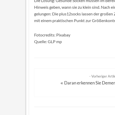
Die Lösung: Gesunde Socken müssen im Berei
Hinweis geben, wann sie zu klein sind. Nach e
gelungen: Die plus12socks lassen der großen Z
mit einem praktischen Punkt zur Größenkontro
Fotocredits: Pixabay
Quelle: GLP mp
- Vorheriger Artik
Daran erkennen Sie Deme
«