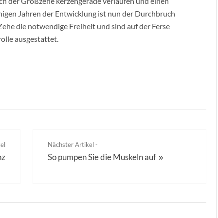
ch der Großzehe kerzengerade verlaufen und einen
inigen Jahren der Entwicklung ist nun der Durchbruch
ehe die notwendige Freiheit und sind auf der Ferse
lle ausgestattet.
el
Nächster Artikel -
nz
So pumpen Sie die Muskeln auf
»