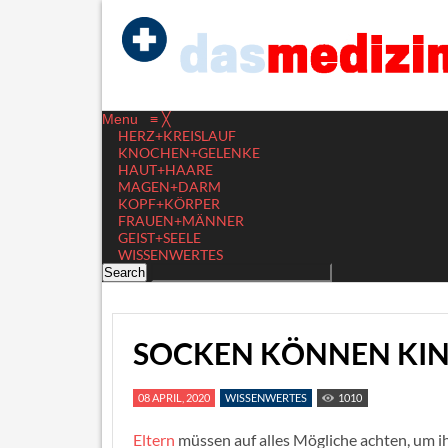
Menu
≡
╳
HERZ+KREISLAUF
KNOCHEN+GELENKE
HAUT+HAARE
MAGEN+DARM
KOPF+KÖRPER
FRAUEN+MÄNNER
GEIST+SEELE
WISSENWERTES
SOCKEN KÖNNEN KIN
08 APRIL, 2020
WISSENWERTES
1010
Eltern
müssen auf alles Mögliche achten, um i