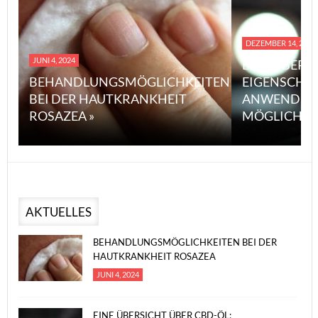
DEZEMBER 14, 2023
JUNI 4, 2024
EINE ÜBERS
BEHANDLUNGSMÖGLICHKEITEN
EIGENSCHA
BEI DER HAUTKRANKHEIT
ANWENDUN
ROSAZEA »
MÖGLICHE V
AKTUELLES
BEHANDLUNGSMÖGLICHKEITEN BEI DER
HAUTKRANKHEIT ROSAZEA
JUNI 4, 2024
EINE ÜBERSICHT ÜBER CBD-ÖL: