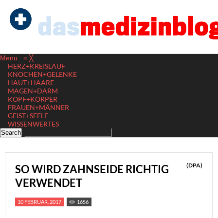
Menu
≡
╳
HERZ+KREISLAUF
KNOCHEN+GELENKE
HAUT+HAARE
MAGEN+DARM
KOPF+KÖRPER
FRAUEN+MÄNNER
GEIST+SEELE
WISSENWERTES
(DPA)
SO WIRD ZAHNSEIDE RICHTIG
VERWENDET
10 FEBRUAR, 2017
1656